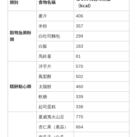
類別
食物名稱
（kcal）
麥片
406
米粉
357
穀物及澱粉
白吐司麵包
299
類
白飯
183
馬鈴薯
81
洋芋片
570
鳳梨酥
502
糕餅點心類
太陽餅
460
軟糖
339
起司蛋糕
338
夏威夷火山豆
770
杏仁果（蔥蒜）
664
南瓜子（白瓜