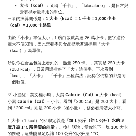
大卡（kcal）
：又稱「千卡」、「kilocalorie」，是日常與
營養標示最常用的單位。
1 大卡（kcal）= 1 千卡 = 1,000 小卡
三者的換算關係是：
（cal）= 1,000 卡路里
由於「小卡」單位太小，1 碗白飯就高達 26 萬小卡，數字過於
龐大不便閱讀，因此營養學與食品標示普遍採用「大卡
（kcal）」為單位。
所以你在食品包裝上看到的「熱量 250 卡」，其實是 250 大卡
（250 kcal），日常用語省略了「大」這個字。下次看到
「kcal」、「大卡」、「千卡」三種寫法，記得它們指的都是同
一個數值。
Calorie（Cal）
💡 小提醒：英文標示時，大寫
= 大卡（kcal），
calorie（cal）
小寫
= 小卡。看到「200 Cal」是 200 大卡，看
到「200 cal」則是 200 小卡（極小量），務必看清楚大小寫。
讓 1 公斤（約 1 公升）水的溫
1 大卡（1 kcal）的科學定義是「
度升高 1°C 所需要的能量
」。換句話說，當你吃下一塊 100 大卡
的餅乾，這些能量足以讓 100 公升的水升溫 1°C。