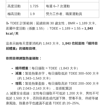
高度活動
1.725
每週 6–7 次運動
極高活動
1.9
勞力工作者、職業運動員
📝 TDEE 計算範例：延續前例 30 歲女性，BMR = 1,189 大卡。
1,843
若屬中度活動（係數 1.55）：TDEE = 1,189 × 1.55 =
kcal / 天
1,843 也就是她「維持目
這表示她每天需要消耗約 1,843 大卡。
前體重」的攝取目標
。
依照目標調整熱量攝取：
維持體重：
每日攝取 ≈ TDEE（1,843 大卡）
減重：
製造熱量赤字，每日攝取低於 TDEE 300–500 大卡
（約 1,343–1,543 大卡）
增肌：
製造熱量盈餘，每日攝取高於 TDEE 200–300 大卡
（約 2,043–2,143 大卡），並搭配重訓
⚠️ 減重安全底線：女性每日攝取不可低於 1,200 大卡、男性不可
低於 1,500 大卡，否則容易造成代謝下降、營養不良、停經等健
康風險。熱量赤字也建議不超過 TDEE 的 20–25%。