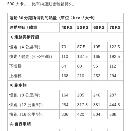
500 大卡」，比單純運動更輕鬆持久。
運動 30 分鐘所消耗的熱量（單位：kcal / 大卡）
運動項目 / 體重
40 KG
50 KG
60 KG
70 KG
🚶 走路與步行類
慢走（4 公里/時）
70
87.5
105
122.5
快走 / 健走（6 公里/時）
110
137.5
165
192.5
下樓梯
64
80
96
112
上樓梯
168
210
252
294
🏃 跑步類
慢跑（8 公里/時）
164
205
246
287
快跑（12 公里/時）
254
317.5
381
444.5
快跑（16 公里/時）
336
420
504
588
🚴 自行車類