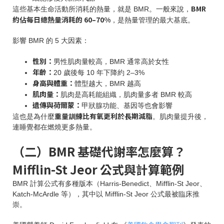
BMR
這些基本生命活動所消耗的熱量，就是 BMR。一般來說，
約佔每日總熱量消耗的 60–70%
，是熱量管理的最大基底。
影響 BMR 的 5 大因素：
性別：
男性肌肉量較高，BMR 通常高於女性
年齡：
20 歲後每 10 年下降約 2–3%
身高與體重：
體型越大，BMR 越高
肌肉量：
肌肉是高耗能組織，肌肉量多者 BMR 較高
遺傳與荷爾蒙：
甲狀腺功能、基因等也會影響
重量訓練比有氧更利於長期減脂
這也是為什麼
。肌肉量提升後，
連睡覺都在燃燒更多熱量。
（二）BMR 基礎代謝率怎麼算？
Mifflin-St Jeor 公式與計算範例
BMR 計算公式有多種版本（Harris-Benedict、Mifflin-St Jeor、
Katch-McArdle 等），其中以 Mifflin-St Jeor 公式最被臨床推
崇。