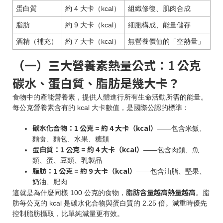
蛋白質
約 4 大卡（kcal）
組織修復、肌肉合成
脂肪
約 9 大卡（kcal）
細胞構成、能量儲存
酒精（補充）
約 7 大卡（kcal）
無營養價值的「空熱量」
（一）三大營養素熱量公式：1 公克
碳水、蛋白質、脂肪是幾大卡？
食物中的產能營養素，提供人體進行所有生命活動所需的能量。
每公克營養素含有的 kcal 大卡數值，是國際公認的標準：
碳水化合物：1 公克 = 約 4 大卡（kcal）
——包含米飯、
麵食、麵包、水果、糖類
蛋白質：1 公克 = 約 4 大卡（kcal）
——包含肉類、魚
類、蛋、豆類、乳製品
脂肪：1 公克 = 約 9 大卡（kcal）
——包含油脂、堅果、
奶油、肥肉
脂肪含量越高熱量越高
這就是為什麼同樣 100 公克的食物，
。脂
肪每公克的 kcal 是碳水化合物與蛋白質的 2.25 倍。減重時優先
控制脂肪攝取，比單純減量更有效。