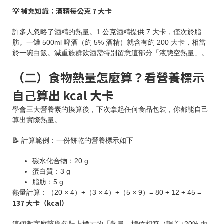
💡 補充知識：酒精每公克 7 大卡
許多人忽略了酒精的熱量。1 公克酒精提供 7 大卡，僅次於脂
肪。一罐 500ml 啤酒（約 5% 酒精）就含有約 200 大卡，相當
於一碗白飯。減重族群飲酒需特別留意這部分「液態空熱量」。
（二）食物熱量怎麼算？看營養標示
自己算出 kcal 大卡
學會三大營養素的換算後，下次拿起任何食品包裝，你都能自己
算出實際熱量。
📝 計算範例：一份餅乾的營養標示如下
碳水化合物：20 g
蛋白質：3 g
脂肪：5 g
熱量計算：（20 × 4）+（3 × 4）+（5 × 9）= 80 + 12 + 45 =
137 大卡（kcal）
這個數字應該與包裝上標示的「熱量」欄位相符（誤差±20% 內