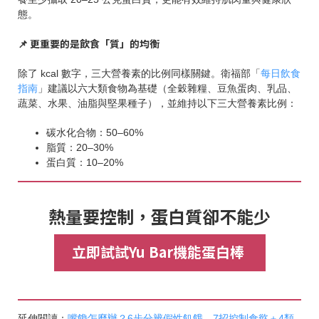
態。
📌 更重要的是飲食「質」的均衡
除了 kcal 數字，三大營養素的比例同樣關鍵。衛福部「
每日飲食
指南
」建議以六大類食物為基礎（全穀雜糧、豆魚蛋肉、乳品、
蔬菜、水果、油脂與堅果種子），並維持以下三大營養素比例：
碳水化合物：50–60%
脂質：20–30%
蛋白質：10–20%
熱量要控制，蛋白質卻不能少
立即試試Yu Bar機能蛋白棒
延伸閱讀：
嘴饞怎麼辦？6步分辨假性飢餓，7招控制食慾＋4類