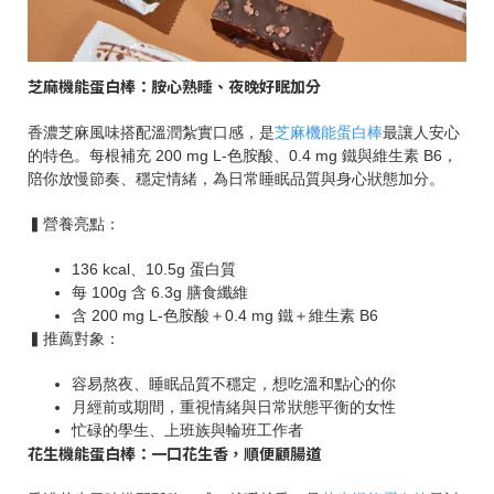
芝麻機能蛋白棒：胺心熟睡、夜晚好眠加分
香濃芝麻風味搭配溫潤紮實口感，是
芝麻機能蛋白棒
最讓人安心
的特色。每根補充 200 mg L-色胺酸、0.4 mg 鐵與維生素 B6，
陪你放慢節奏、穩定情緒，為日常睡眠品質與身心狀態加分。
▍營養亮點：
136 kcal、10.5g 蛋白質
每 100g 含 6.3g 膳食纖維
含 200 mg L-色胺酸＋0.4 mg 鐵＋維生素 B6
▍推薦對象：
容易熬夜、睡眠品質不穩定，想吃溫和點心的你
月經前或期間，重視情緒與日常狀態平衡的女性
忙碌的學生、上班族與輪班工作者
花生機能蛋白棒：一口花生香，順便顧腸道