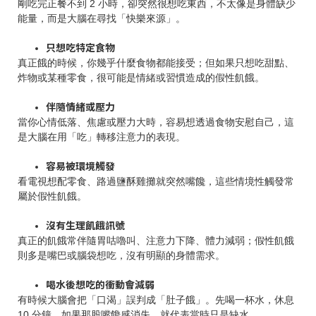
剛吃完正餐不到 2 小時，卻突然很想吃東西，不太像是身體缺少
能量，而是大腦在尋找「快樂來源」。
只想吃特定食物
真正餓的時候，你幾乎什麼食物都能接受；但如果只想吃甜點、
炸物或某種零食，很可能是情緒或習慣造成的假性飢餓。
伴隨情緒或壓力
當你心情低落、焦慮或壓力大時，容易想透過食物安慰自己，這
是大腦在用「吃」轉移注意力的表現。
容易被環境觸發
看電視想配零食、路過鹽酥雞攤就突然嘴饞，這些情境性觸發常
屬於假性飢餓。
沒有生理飢餓訊號
真正的飢餓常伴隨胃咕嚕叫、注意力下降、體力減弱；假性飢餓
則多是嘴巴或腦袋想吃，沒有明顯的身體需求。
喝水後想吃的衝動會減弱
有時候大腦會把「口渴」誤判成「肚子餓」。先喝一杯水，休息
10 分鐘，如果那股嘴饞感消失，就代表當時只是缺水。