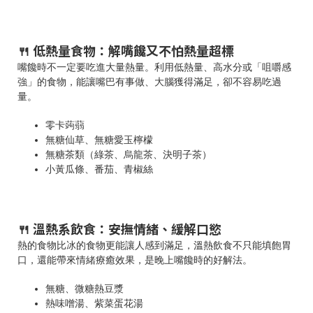
🍴 低熱量食物：解嘴饞又不怕熱量超標
嘴饞時不一定要吃進大量熱量。利用低熱量、高水分或「咀嚼感
強」的食物，能讓嘴巴有事做、大腦獲得滿足，卻不容易吃過
量。
零卡蒟蒻
無糖仙草、無糖愛玉檸檬
無糖茶類（綠茶、烏龍茶、決明子茶）
小黃瓜條、番茄、青椒絲
🍴 溫熱系飲食：安撫情緒、緩解口慾
熱的食物比冰的食物更能讓人感到滿足，溫熱飲食不只能填飽胃
口，還能帶來情緒療癒效果，是晚上嘴饞時的好解法。
無糖、微糖熱豆漿
熱味噌湯、紫菜蛋花湯