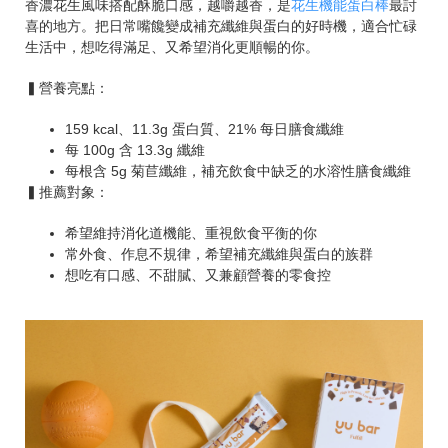
香濃花生風味搭配酥脆口感，越嚼越香，是
花生機能蛋白棒
最討
喜的地方。把日常嘴饞變成補充纖維與蛋白的好時機，適合忙碌
生活中，想吃得滿足、又希望消化更順暢的你。
▍營養亮點：
159 kcal、11.3g 蛋白質、21% 每日膳食纖維
每 100g 含 13.3g 纖維
每根含 5g 菊苣纖維，補充飲食中缺乏的水溶性膳食纖維
▍推薦對象：
希望維持消化道機能、重視飲食平衡的你
常外食、作息不規律，希望補充纖維與蛋白的族群
想吃有口感、不甜膩、又兼顧營養的零食控