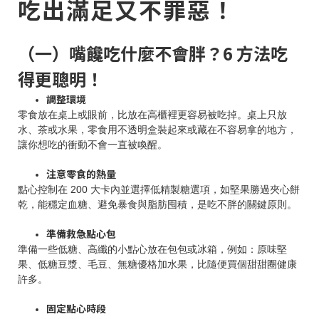
吃出滿足又不罪惡！
（一）嘴饞吃什麼不會胖？6 方法吃
得更聰明！
調整環境
零食放在桌上或眼前，比放在高櫃裡更容易被吃掉。桌上只放
水、茶或水果，零食用不透明盒裝起來或藏在不容易拿的地方，
讓你想吃的衝動不會一直被喚醒。
注意零食的熱量
點心控制在 200 大卡內並選擇低精製糖選項，如堅果勝過夾心餅
乾，能穩定血糖、避免暴食與脂肪囤積，是吃不胖的關鍵原則。
準備救急點心包
準備一些低糖、高纖的小點心放在包包或冰箱，例如：原味堅
果、低糖豆漿、毛豆、無糖優格加水果，比隨便買個甜甜圈健康
許多。
固定點心時段