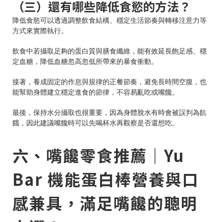
（三）還有哪些降低食慾的方法？
降低食慾可以透過調整飲食結構、穩定生活節奏與轉移注意力等
方式來實際執行。
飲食中若攝取足夠的蛋白質與膳食纖維，能有效延長飽足感、穩
定血糖，降低血糖忽高忽低所帶來的暴食衝動。
接著，養成固定的作息與規律的正餐節奏，避免長時間空腹，也
能幫助身體建立穩定進食的節律，不容易亂吃或嘴饞。
最後，保持水分攝取也很重要，因為身體脫水有時會被誤判為飢
餓，因此建議嘴饞時可以先喝杯水再觀察是否還想吃。
六、嘴饞零食推薦｜Yu
Bar 機能蛋白棒營養與口
感兼具，滿足嘴饞的聰明