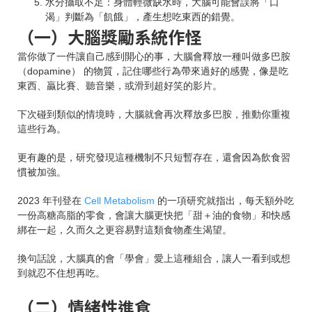
水分攝取不足：身體輕微缺水時，大腦可能會誤將「口
渴」判斷為「飢餓」，產生想吃東西的錯覺。
（一）大腦獎勵系統作怪
當你做了一件讓自己感到開心的事，大腦會釋放一種叫做多巴胺
（dopamine） 的物質，記住哪些行為帶來過好的感覺，像是吃
東西、贏比賽、聽音樂，或滑到超好笑的影片。
下次碰到類似的情境時，大腦就會再次釋放多巴胺，推動你重複
這些行為。
更有趣的是，研究發現這種機制不只短暫存在，還會因為飲食習
慣被加強。
2023 年刊登在
Cell Metabolism
的一項研究就指出，每天額外吃
一份高糖高脂的零食，會讓大腦更快把「甜＋油的食物」和快感
綁在一起，久而久之更容易對這類食物產生渴望。
換句話說，大腦真的會「學會」愛上這種組合，讓人一看到或想
到就忍不住想再吃。
（二）情緒性進食