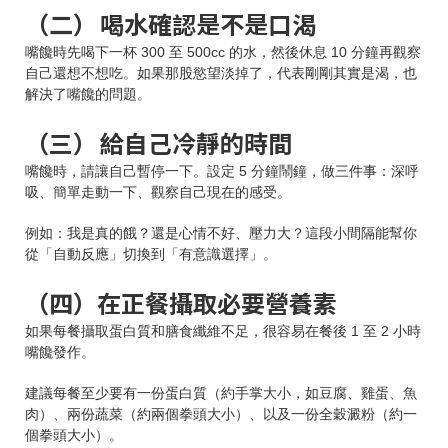
（二） 喝水確認是不是口渴
嘴饞時先喝下一杯 300 至 500cc 的水，然後休息 10 分鐘再觀察
自己還想不想吃。如果那股慾望淡掉了，代表剛剛其實是渴，也
解決了嘴饞的問題。
（三） 給自己冷靜的時間
嘴饞時，請讓自己暫停一下。設定 5 分鐘鬧鐘，做三件事：深呼
吸、簡單走動一下、觀察自己現在的感受。
例如：我是真的餓？還是心情不好、壓力大？這段小間隔能幫你
從「自動反應」切換到「有意識選擇」。
（四）在正餐攝取必要營養素
如果每餐攝取蛋白質和膳食纖維不足，很容易在餐後 1 至 2 小時
嘴饞發作。
建議每餐至少要有一份蛋白質（約手掌大小，如豆腐、雞蛋、魚
肉）、兩份蔬菜（約兩個拳頭大小）、以及一份全穀澱粉（約一
個拳頭大小）。