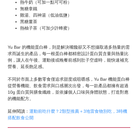
熱牛奶（可加一點可可粉）
無糖拿鐵
雞湯、四神湯（低油低鹽）
黑糖薑茶
熱柚子茶（可加少許蜂蜜）
Yu Bar 的機能蛋白棒，則是解決嘴饞卻又不想攝取過多熱量的需
求而誕生的產品，每一根蛋白棒都精密設計蛋白質含量與熱量比
例，讓人在午後、運動後或晚餐前感到肚子空虛時，能快速補充
營養、延長飽足感。
不同於市面上多數零食僅追求甜度或咀嚼感，Yu Bar 機能蛋白棒
從營養機能、飲食需求與口感層次出發，每一款產品都擁有超過
10g 蛋白質與膳食纖維，並依據個人口味與身體狀態，打造對應
的機能配方。
延伸閱讀：
運動前吃什麼？2類型推薦＋3地雷食物別吃，3時機
搭配飲食公開