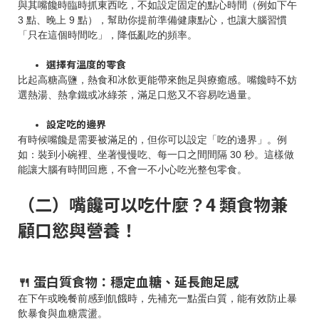
與其嘴饞時臨時抓東西吃，不如設定固定的點心時間（例如下午
3 點、晚上 9 點），幫助你提前準備健康點心，也讓大腦習慣
「只在這個時間吃」，降低亂吃的頻率。
選擇有溫度的零食
比起高糖高鹽，熱食和冰飲更能帶來飽足與療癒感。嘴饞時不妨
選熱湯、熱拿鐵或冰綠茶，滿足口慾又不容易吃過量。
設定吃的邊界
有時候嘴饞是需要被滿足的，但你可以設定「吃的邊界」。例
如：裝到小碗裡、坐著慢慢吃、每一口之間間隔 30 秒。這樣做
能讓大腦有時間回應，不會一不小心吃光整包零食。
（二）嘴饞可以吃什麼？4 類食物兼
顧口慾與營養！
🍴 蛋白質食物：穩定血糖、延長飽足感
在下午或晚餐前感到飢餓時，先補充一點蛋白質，能有效防止暴
飲暴食與血糖震盪。