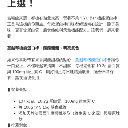
上選！
當嘴饞來襲，卻擔心熱量太高、營養不夠？YU Bar 機能蛋白棒
正是為這樣的你而生。每款蛋白棒口味都經過精心設計，除了美
味，更富含蛋白質、膳食纖維與天然機能配方。讓我們一起來看
看！
蔓越莓機能蛋白棒：酸酸甜甜、明亮氣色
如果你喜歡帶有果香與酸甜感的點心，
蔓越莓機能蛋白棒
會讓你
一口愛上。不僅吃起來清爽、不甜膩，每根還含有 10.2g 蛋白質
與 100mg 維生素 C，剛好補足每日建議攝取量，適合日常保
養、熬夜過後食用。
▍營養亮點：
137 kcal、10.2g 蛋白質、100mg 維生素 C
每 100g 含 5.15g 膳食纖維
添加天然法國西印度櫻桃萃取（維生素 C 來源）與膠原胜
肽
▍推薦對象：