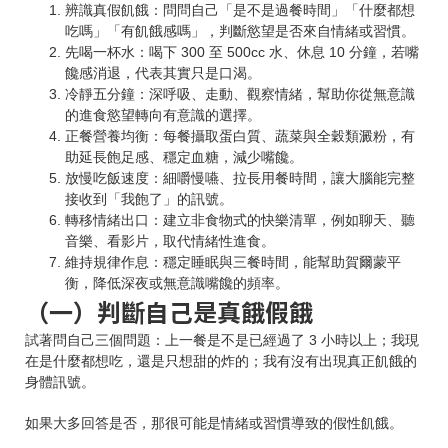
辨識真假飢餓：問問自己「是不是過餐時間」「什麼都想
吃嗎」「有飢餓感嗎」，判斷慾望是否來自情緒或習慣。
先喝一杯水：喝下 300 至 500cc 水、休息 10 分鐘，若嘴
饞感消退，代表其實只是口渴。
冷靜五分鐘：深呼吸、走動、觀察情緒，幫助你從無意識
的進食慾望轉向有意識的選擇。
正餐營養均衡：每餐攝取蛋白質、蔬菜與全穀類澱粉，有
助延長飽足感、穩定血糖，減少嘴饞。
放慢吃飯速度：細嚼慢嚥、拉長用餐時間，讓大腦能完整
接收到「我飽了」的訊號。
轉移情緒出口：建立非食物式的快樂清單，例如聊天、聽
音樂、看影片，取代情緒性進食。
維持規律作息：穩定睡眠與三餐時間，能幫助賀爾蒙平
衡，降低深夜或無意識嘴饞的頻率。
（一）判斷自己是真餓假餓
試著問自己三個問題：上一餐是不是已經過了 3 小時以上；我現
在是什麼都想吃，還是只想甜的炸的；我有沒有出現真正飢餓的
身體訊號。
如果大多回答是否，那很可能是情緒或習慣導致的假性飢餓。