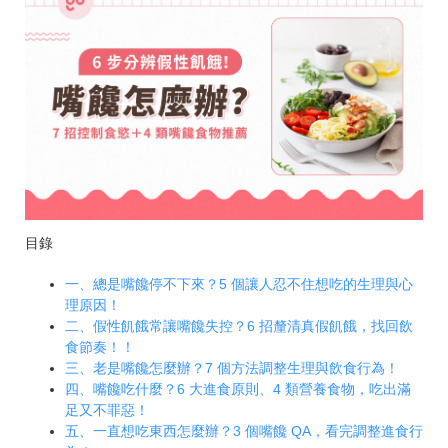
目錄
一、總是嘴饞停不下來？5 個讓人忍不住想吃的生理與心
理原因！
二、假性飢餓常讓嘴饞失控？6 招釐清真假飢餓，找回飲
食節奏！！
三、老是嘴饞怎麼辦？7 個方法調整生理與飲食行為！
四、嘴饞吃什麼？6 大進食原則、4 類營養食物，吃出滿
足又不罪惡！
五、一直想吃東西怎麼辦？3 個嘴饞 QA，看完調整進食行