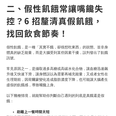
二、假性飢餓常讓嘴饞失
控？6 招釐清真假飢餓，
找回飲食節奏！
假性飢餓，是一種「其實不餓，卻很想吃東西」的狀態。並非身
體真的缺乏能量，而是大腦受到某些因素干擾，誤判發出了飢餓
訊號。
常見原因之一，是攝取過多高糖或高碳水化合物，讓血糖迅速飆
升後又快速下滑，讓身體誤以為需要再補充能量；又或者女性在
生理期前，因荷爾蒙變化造成脂肪濃度下降，也可能讓大腦產生
虛假的飢餓感，導致嘴饞上身。
以下幾種情境，就能幫助你判斷自己遇到的到底是真餓還是假
餓：
距離上一餐時間太短