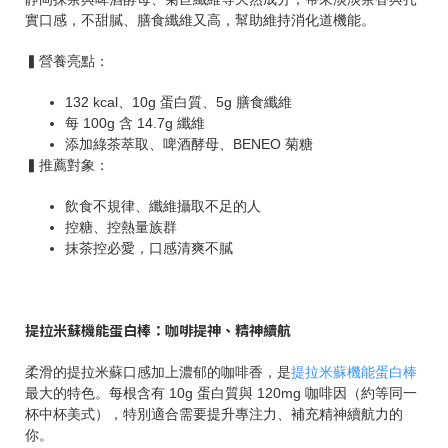
實口感，不甜膩、膳食纖維又高，幫助維持消化道機能。
▍營養亮點：
132 kcal、10g 蛋白質、5g 膳食纖維
每 100g 含 14.7g 纖維
添加綠茶萃取、啤酒酵母、BENEO 菊糖
▍推薦對象：
飲食不規律、纖維攝取不足的人
控糖、控熱量族群
抹茶控必愛，口感清爽不膩
提拉米蘇機能蛋白棒：咖啡提神、精神續航
柔滑的提拉米蘇口感加上濃郁的咖啡香，是
提拉米蘇機能蛋白棒
最大的特色。每根含有 10g 蛋白質與 120mg 咖啡因（約等同一
杯中杯美式），特別適合需要提升專注力、補充精神續航力的
你。