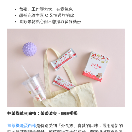
熬夜、工作壓力大、在意氣色
想補充維生素 C 又怕過甜的你
喜歡果乾點心但不想攝取多餘糖份
抹茶機能蛋白棒：茶香清爽、順順暢暢
抹茶機能蛋白棒
是特別受到「外食族」喜愛的口味，選用清新的
靜岡抹茶與啤酒酵母、菊苣纖維等天然成分，帶來淡淡茶香與扎