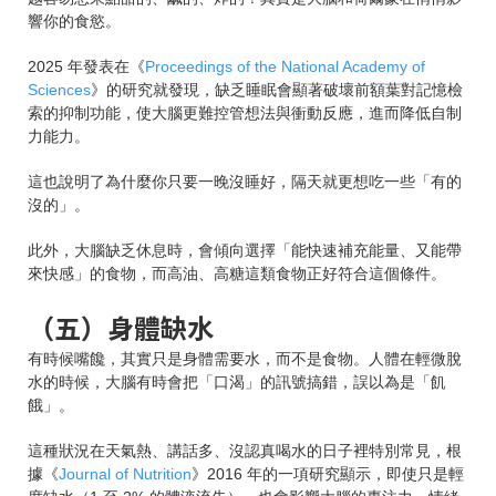
響你的食慾。
2025 年發表在《
Proceedings of the National Academy of
Sciences
》的研究就發現，缺乏睡眠會顯著破壞前額葉對記憶檢
索的抑制功能，使大腦更難控管想法與衝動反應，進而降低自制
力能力。
這也說明了為什麼你只要一晚沒睡好，隔天就更想吃一些「有的
沒的」。
此外，大腦缺乏休息時，會傾向選擇「能快速補充能量、又能帶
來快感」的食物，而高油、高糖這類食物正好符合這個條件。
（五）身體缺水
有時候嘴饞，其實只是身體需要水，而不是食物。人體在輕微脫
水的時候，大腦有時會把「口渴」的訊號搞錯，誤以為是「飢
餓」。
這種狀況在天氣熱、講話多、沒認真喝水的日子裡特別常見，根
據《
Journal of Nutrition
》2016 年的一項研究顯示，即使只是輕