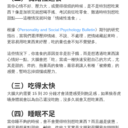
當你心情不好、壓力大，或覺得很煩的時候，是不是特別想吃東
西？像是加班完就想喝手搖、考試前狂吃零食、難過時特別想吃
甜點——這種情況就叫做「情緒性進食」。
根據《
Personality and Social Psychology Bulletin
》期刊的研究
指出，當我們選擇壓抑情緒、不說、不處理，把情緒藏起來時，
更容易用吃東西來紓壓，吃的量也會不知不覺變多。
這些情況下，你進食的原因並非是肚子餓，而是想透過吃東西讓
心情好一點。大腦會把「吃」當成一種快速安慰自己的方式，尤
其是甜的、炸的、熱量高的食物，最容易讓人有種「被療癒」的
感覺，暫時忘掉煩惱或壓力。
（三）吃得太快
大腦大約需要 15 到 20 分鐘才會清楚感受到飽足感，如果狼吞虎
嚥身體就會以為自己還沒吃飽，沒多久就會又想吃東西。
（四）睡眠不足
當你睡不夠的時候，會不會覺得特別想吃東西？而且越是疲憊，
越容易想來點甜的、鹹的、炸的？其實是大腦和荷爾蒙在悄悄影