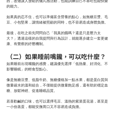
西，改做讓人放鬆的儀式感活動，也能訓練自己不靠吃也能快樂
的能力。
如果真的忍不住，也可以準備富含營養的點心，如無糖豆漿、毛
豆、小包堅果，讓情緒被照顧的同時，也不容易造成身體負擔。
最後，在吃之前先問問自己「我真的餓嗎？還是只是壓力太
大？」透過這樣的自我提問與行為設計，就能逐步建立一套更健
康、有覺察的紓壓機制。
（二）如果睡前嘴饞，可以吃什麼？
如果睡前出現嘴饞的感覺，建議優先選擇「低熱量、好消化、不
影響睡眠」的輕食型點心。
像是無糖豆漿、低脂牛奶、無糖優格加一點水果，都是蛋白質與
微量碳水的溫和組合，不僅能提供微量飽足感，還有助於穩定血
糖、放鬆神經、促進睡眠品質。
若喜歡鹹的口味，也可以選擇毛豆、溫熱的紫菜蛋花湯，甚至是
一小份蒸蛋，都能安撫胃口又不容易造成負擔。