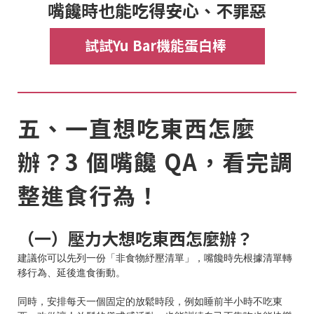
嘴饞時也能吃得安心、不罪惡
試試Yu Bar機能蛋白棒
五、一直想吃東西怎麼
辦？3 個嘴饞 QA，看完調
整進食行為！
（一）壓力大想吃東西怎麼辦？
建議你可以先列一份「非食物紓壓清單」，嘴饞時先根據清單轉
移行為、延後進食衝動。
同時，安排每天一個固定的放鬆時段，例如睡前半小時不吃東