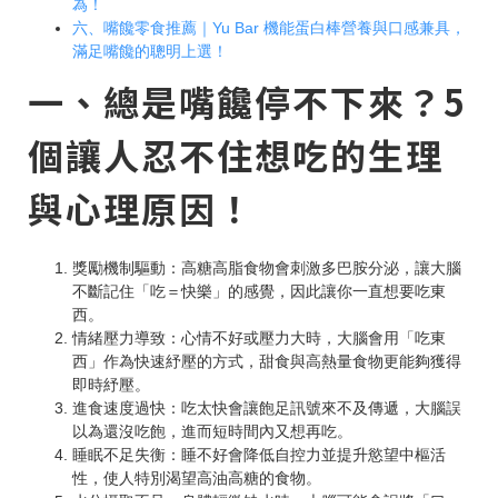
為！
六、嘴饞零食推薦｜Yu Bar 機能蛋白棒營養與口感兼具，
滿足嘴饞的聰明上選！
一、總是嘴饞停不下來？5
個讓人忍不住想吃的生理
與心理原因！
獎勵機制驅動：高糖高脂食物會刺激多巴胺分泌，讓大腦
不斷記住「吃＝快樂」的感覺，因此讓你一直想要吃東
西。
情緒壓力導致：心情不好或壓力大時，大腦會用「吃東
西」作為快速紓壓的方式，甜食與高熱量食物更能夠獲得
即時紓壓。
進食速度過快：吃太快會讓飽足訊號來不及傳遞，大腦誤
以為還沒吃飽，進而短時間內又想再吃。
睡眠不足失衡：睡不好會降低自控力並提升慾望中樞活
性，使人特別渴望高油高糖的食物。