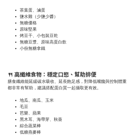
茶葉蛋、滷蛋
鹽水雞（少鹽少醬）
無糖優格
原味堅果
烤豆干、小包裝豆乾
無糖豆漿、原味高蛋白飲
小份無糖拿鐵
🍴 高纖維食物：穩定口慾、幫助排便
膳食纖維能延緩碳水吸收、延長飽足感，對降低嘴饞與控制體重
都非常有幫助，建議搭配蛋白質一起攝取更有效。
地瓜、南瓜、玉米
毛豆
芭樂、蘋果
黑木耳、海帶芽、秋葵
綜合蔬菜棒
低糖燕麥棒