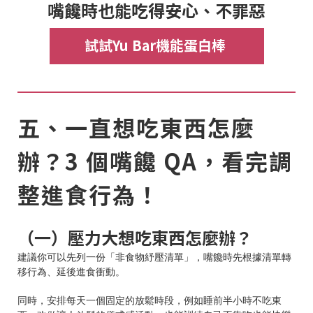
嘴饞時也能吃得安心、不罪惡
試試Yu Bar機能蛋白棒
五、一直想吃東西怎麼
辦？3 個嘴饞 QA，看完調
整進食行為！
（一）壓力大想吃東西怎麼辦？
建議你可以先列一份「非食物紓壓清單」，嘴饞時先根據清單轉
移行為、延後進食衝動。
同時，安排每天一個固定的放鬆時段，例如睡前半小時不吃東