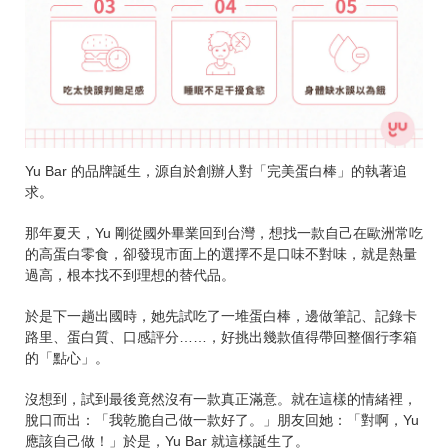
Yu Bar 的品牌誕生，源自於創辦人對「完美蛋白棒」的執著追
求。
那年夏天，Yu 剛從國外畢業回到台灣，想找一款自己在歐洲常吃
的高蛋白零食，卻發現市面上的選擇不是口味不對味，就是熱量
過高，根本找不到理想的替代品。
於是下一趟出國時，她先試吃了一堆蛋白棒，邊做筆記、記錄卡
路里、蛋白質、口感評分……，好挑出幾款值得帶回整個行李箱
的「點心」。
沒想到，試到最後竟然沒有一款真正滿意。就在這樣的情緒裡，
脫口而出：「我乾脆自己做一款好了。」朋友回她：「對啊，Yu
應該自己做！」於是，Yu Bar 就這樣誕生了。