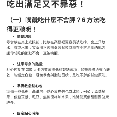
吃出滿足又不罪惡！
（一）嘴饞吃什麼不會胖？6 方法吃
得更聰明！
調整環境
零食放在桌上或眼前，比放在高櫃裡更容易被吃掉。桌上只放
水、茶或水果，零食用不透明盒裝起來或藏在不容易拿的地方，
讓你想吃的衝動不會一直被喚醒。
注意零食的熱量
點心控制在 200 大卡內並選擇低精製糖選項，如堅果勝過夾心餅
乾，能穩定血糖、避免暴食與脂肪囤積，是吃不胖的關鍵原則。
準備救急點心包
準備一些低糖、高纖的小點心放在包包或冰箱，例如：原味堅
果、低糖豆漿、毛豆、無糖優格加水果，比隨便買個甜甜圈健康
許多。
固定點心時段