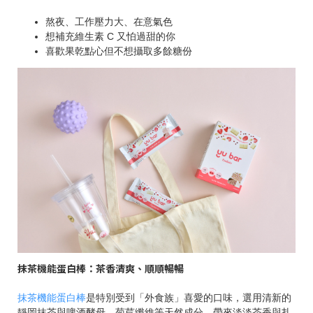
熬夜、工作壓力大、在意氣色
想補充維生素 C 又怕過甜的你
喜歡果乾點心但不想攝取多餘糖份
抹茶機能蛋白棒：茶香清爽、順順暢暢
抹茶機能蛋白棒
是特別受到「外食族」喜愛的口味，選用清新的
靜岡抹茶與啤酒酵母、菊苣纖維等天然成分，帶來淡淡茶香與扎