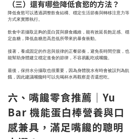
（三）還有哪些降低食慾的方法？
降低食慾可以透過調整飲食結構、穩定生活節奏與轉移注意力等
方式來實際執行。
飲食中若攝取足夠的蛋白質與膳食纖維，能有效延長飽足感、穩
定血糖，降低血糖忽高忽低所帶來的暴食衝動。
接著，養成固定的作息與規律的正餐節奏，避免長時間空腹，也
能幫助身體建立穩定進食的節律，不容易亂吃或嘴饞。
最後，保持水分攝取也很重要，因為身體脫水有時會被誤判為飢
餓，因此建議嘴饞時可以先喝杯水再觀察是否還想吃。
六、嘴饞零食推薦｜Yu
Bar 機能蛋白棒營養與口
感兼具，滿足嘴饞的聰明