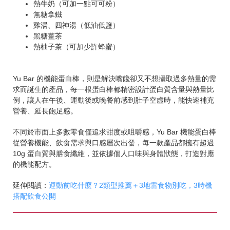
熱牛奶（可加一點可可粉）
無糖拿鐵
雞湯、四神湯（低油低鹽）
黑糖薑茶
熱柚子茶（可加少許蜂蜜）
Yu Bar 的機能蛋白棒，則是解決嘴饞卻又不想攝取過多熱量的需
求而誕生的產品，每一根蛋白棒都精密設計蛋白質含量與熱量比
例，讓人在午後、運動後或晚餐前感到肚子空虛時，能快速補充
營養、延長飽足感。
不同於市面上多數零食僅追求甜度或咀嚼感，Yu Bar 機能蛋白棒
從營養機能、飲食需求與口感層次出發，每一款產品都擁有超過
10g 蛋白質與膳食纖維，並依據個人口味與身體狀態，打造對應
的機能配方。
延伸閱讀：
運動前吃什麼？2類型推薦＋3地雷食物別吃，3時機
搭配飲食公開