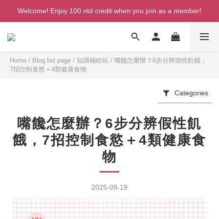
Welcome! Enjoy 100 ntd credit when you join as a member!
Welcome! Enjoy 100 ntd credit when you join as a member!
Free convenience-store shipping on orders over NT$999
Free home delivery (Taiwan) on orders over NT$2,500
Home
/
Blog list page
/
知識補給站
/
嘴饞怎麼辦？6步分辨假性飢餓，
7招控制食慾＋4類健康食物
Welcome! Enjoy 100 ntd credit when you join as a member!
Categories
嘴饞怎麼辦？6步分辨假性飢
餓，7招控制食慾＋4類健康食
物
2025-09-19