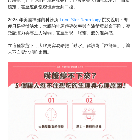
度缺水（1 至 2% 的體液流失），也會影響大腦的專注力、情緒
穩定，甚至連飢餓感也會受到干擾。
2025 年美國神經內科診所
Lone Star Neurology
撰文說明：即
便只是輕微缺水，大腦的神經傳導效率與血液循環就會下降，導
致記憶力與專注力減弱，甚至出現「腦霧」般的遲鈍感。
在這種狀態下，大腦更容易錯把「缺水」解讀為「缺能量」，讓
人不自覺地想吃東西。