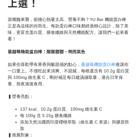
上選！
當嘴饞來襲，卻擔心熱量太高、營養不夠？YU Bar 機能蛋白棒
正是為這樣的你而生。每款蛋白棒口味都經過精心設計，除了美
味，更富含蛋白質、膳食纖維與天然機能配方。讓我們一起來看
看！
蔓越莓機能蛋白棒：酸酸甜甜、明亮氣色
如果你喜歡帶有果香與酸甜感的點心，
蔓越莓機能蛋白棒
會讓你
一口愛上。不僅吃起來清爽、不甜膩，每根還含有 10.2g 蛋白質
與 100mg 維生素 C，剛好補足每日建議攝取量，適合日常保
養、熬夜過後食用。
▍營養亮點：
137 kcal、10.2g 蛋白質、100mg 維生素 C
每 100g 含 5.15g 膳食纖維
添加天然法國西印度櫻桃萃取（維生素 C 來源）與膠原胜
肽
▍推薦對象：