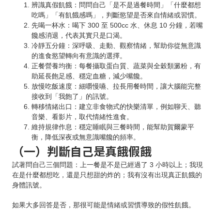
辨識真假飢餓：問問自己「是不是過餐時間」「什麼都想
吃嗎」「有飢餓感嗎」，判斷慾望是否來自情緒或習慣。
先喝一杯水：喝下 300 至 500cc 水、休息 10 分鐘，若嘴
饞感消退，代表其實只是口渴。
冷靜五分鐘：深呼吸、走動、觀察情緒，幫助你從無意識
的進食慾望轉向有意識的選擇。
正餐營養均衡：每餐攝取蛋白質、蔬菜與全穀類澱粉，有
助延長飽足感、穩定血糖，減少嘴饞。
放慢吃飯速度：細嚼慢嚥、拉長用餐時間，讓大腦能完整
接收到「我飽了」的訊號。
轉移情緒出口：建立非食物式的快樂清單，例如聊天、聽
音樂、看影片，取代情緒性進食。
維持規律作息：穩定睡眠與三餐時間，能幫助賀爾蒙平
衡，降低深夜或無意識嘴饞的頻率。
（一）判斷自己是真餓假餓
試著問自己三個問題：上一餐是不是已經過了 3 小時以上；我現
在是什麼都想吃，還是只想甜的炸的；我有沒有出現真正飢餓的
身體訊號。
如果大多回答是否，那很可能是情緒或習慣導致的假性飢餓。