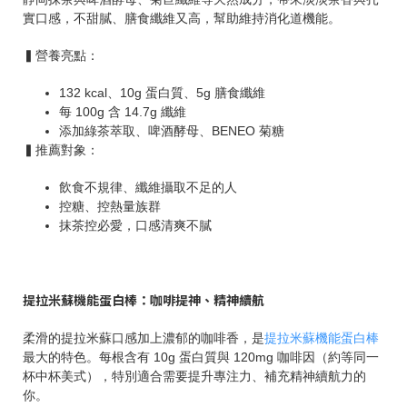
實口感，不甜膩、膳食纖維又高，幫助維持消化道機能。
▍營養亮點：
132 kcal、10g 蛋白質、5g 膳食纖維
每 100g 含 14.7g 纖維
添加綠茶萃取、啤酒酵母、BENEO 菊糖
▍推薦對象：
飲食不規律、纖維攝取不足的人
控糖、控熱量族群
抹茶控必愛，口感清爽不膩
提拉米蘇機能蛋白棒：咖啡提神、精神續航
柔滑的提拉米蘇口感加上濃郁的咖啡香，是
提拉米蘇機能蛋白棒
最大的特色。每根含有 10g 蛋白質與 120mg 咖啡因（約等同一
杯中杯美式），特別適合需要提升專注力、補充精神續航力的
你。