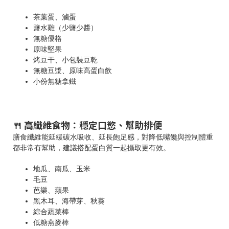
茶葉蛋、滷蛋
鹽水雞（少鹽少醬）
無糖優格
原味堅果
烤豆干、小包裝豆乾
無糖豆漿、原味高蛋白飲
小份無糖拿鐵
🍴 高纖維食物：穩定口慾、幫助排便
膳食纖維能延緩碳水吸收、延長飽足感，對降低嘴饞與控制體重
都非常有幫助，建議搭配蛋白質一起攝取更有效。
地瓜、南瓜、玉米
毛豆
芭樂、蘋果
黑木耳、海帶芽、秋葵
綜合蔬菜棒
低糖燕麥棒