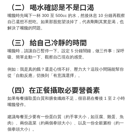
（二） 喝水確認是不是口渴
嘴饞時先喝下一杯 300 至 500cc 的水，然後休息 10 分鐘再觀察
自己還想不想吃。如果那股慾望淡掉了，代表剛剛其實是渴，也
解決了嘴饞的問題。
（三） 給自己冷靜的時間
嘴饞時，請讓自己暫停一下。設定 5 分鐘鬧鐘，做三件事：深呼
吸、簡單走動一下、觀察自己現在的感受。
例如：我是真的餓？還是心情不好、壓力大？這段小間隔能幫你
從「自動反應」切換到「有意識選擇」。
（四）在正餐攝取必要營養素
如果每餐攝取蛋白質和膳食纖維不足，很容易在餐後 1 至 2 小時
嘴饞發作。
建議每餐至少要有一份蛋白質（約手掌大小，如豆腐、雞蛋、魚
肉）、兩份蔬菜（約兩個拳頭大小）、以及一份全穀澱粉（約一
個拳頭大小）。