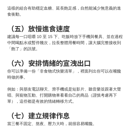
這樣的組合有助穩定血糖、延長飽足感，自然能減少無意義的進
食衝動。
（五）放慢進食速度
建議每一口咀嚼 10 至 15 下、吃飯時放下手機與餐具、並在過程
中間喝點水或暫停幾次，拉長整體用餐時間，讓大腦完整接收到
「飽了」的訊號。
（六）安排情緒的宣洩出口
你可以準備一份「非食物式快樂清單」，裡面列出你可以在嘴饞
時做的事。
例如：與朋友電話聊天、滑手機或是短影片、聽音樂並跟著大聲
唱、與寵物互動、打開購物車看看自己的商品（謹慎考慮再下
單），這些都是有效的情緒轉移方式。
（七）建立規律作息
當三餐不固定、熬夜、壓力大時，就很容易嘴饞。