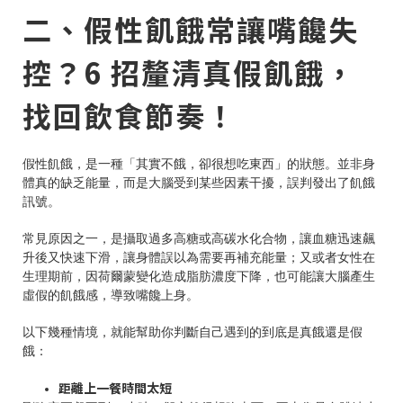
二、假性飢餓常讓嘴饞失
控？6 招釐清真假飢餓，
找回飲食節奏！
假性飢餓，是一種「其實不餓，卻很想吃東西」的狀態。並非身
體真的缺乏能量，而是大腦受到某些因素干擾，誤判發出了飢餓
訊號。
常見原因之一，是攝取過多高糖或高碳水化合物，讓血糖迅速飆
升後又快速下滑，讓身體誤以為需要再補充能量；又或者女性在
生理期前，因荷爾蒙變化造成脂肪濃度下降，也可能讓大腦產生
虛假的飢餓感，導致嘴饞上身。
以下幾種情境，就能幫助你判斷自己遇到的到底是真餓還是假
餓：
距離上一餐時間太短