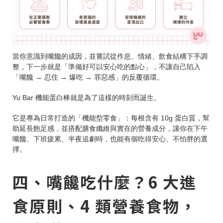
當你意識到嘴饞的成因，並嘗試從作息、情緒、飲食結構下手調
整，下一步就是「準備好可以安心吃的點心」，不讓自己陷入
「嘴饞 → 忍住 → 爆吃 → 罪惡感」的反覆循環。
Yu Bar 機能蛋白棒就是為了這樣的時刻而誕生。
它是專為日常打造的「機能型零食」：每根含有 10g 蛋白質，幫
助延長飽足感，並搭配膳食纖維與實在的營養成分，讓你在下午
嘴饞、下班疲累、半夜追劇時，也能有個吃得安心、不怕胖的選
擇。
四、嘴饞吃什麼？6 大進
食原則、4 類營養食物，