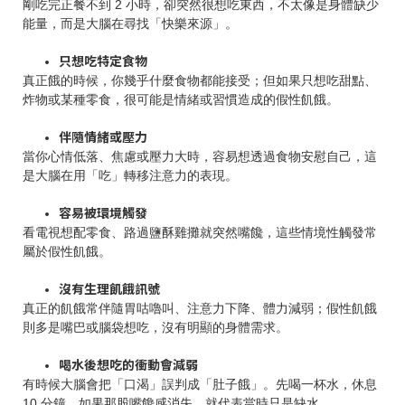
剛吃完正餐不到 2 小時，卻突然很想吃東西，不太像是身體缺少
能量，而是大腦在尋找「快樂來源」。
只想吃特定食物
真正餓的時候，你幾乎什麼食物都能接受；但如果只想吃甜點、
炸物或某種零食，很可能是情緒或習慣造成的假性飢餓。
伴隨情緒或壓力
當你心情低落、焦慮或壓力大時，容易想透過食物安慰自己，這
是大腦在用「吃」轉移注意力的表現。
容易被環境觸發
看電視想配零食、路過鹽酥雞攤就突然嘴饞，這些情境性觸發常
屬於假性飢餓。
沒有生理飢餓訊號
真正的飢餓常伴隨胃咕嚕叫、注意力下降、體力減弱；假性飢餓
則多是嘴巴或腦袋想吃，沒有明顯的身體需求。
喝水後想吃的衝動會減弱
有時候大腦會把「口渴」誤判成「肚子餓」。先喝一杯水，休息
10 分鐘，如果那股嘴饞感消失，就代表當時只是缺水。