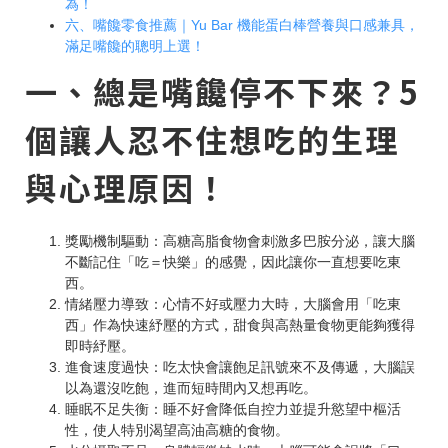
為！
六、嘴饞零食推薦｜Yu Bar 機能蛋白棒營養與口感兼具，
滿足嘴饞的聰明上選！
一、總是嘴饞停不下來？5
個讓人忍不住想吃的生理
與心理原因！
獎勵機制驅動：高糖高脂食物會刺激多巴胺分泌，讓大腦
不斷記住「吃＝快樂」的感覺，因此讓你一直想要吃東
西。
情緒壓力導致：心情不好或壓力大時，大腦會用「吃東
西」作為快速紓壓的方式，甜食與高熱量食物更能夠獲得
即時紓壓。
進食速度過快：吃太快會讓飽足訊號來不及傳遞，大腦誤
以為還沒吃飽，進而短時間內又想再吃。
睡眠不足失衡：睡不好會降低自控力並提升慾望中樞活
性，使人特別渴望高油高糖的食物。