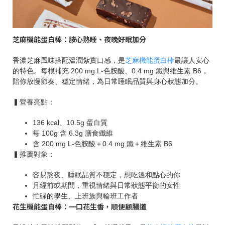
芝麻機能蛋白棒：胺心熟睡、夜晚好眠加分
香濃芝麻風味搭配溫潤紮實口感，是
芝麻機能蛋白棒
最讓人安心
的特色。每根補充 200 mg L-色胺酸、0.4 mg 鐵與維生素 B6，
陪你放慢節奏、穩定情緒，為日常睡眠品質與身心狀態加分。
▍營養亮點：
136 kcal、10.5g 蛋白質
每 100g 含 6.3g 膳食纖維
含 200 mg L-色胺酸＋0.4 mg 鐵＋維生素 B6
▍推薦對象：
容易熬夜、睡眠品質不穩定，想吃溫和點心的你
月經前或期間，重視情緒與日常狀態平衡的女性
忙碌的學生、上班族與輪班工作者
花生機能蛋白棒：一口花生香，順便顧腸道