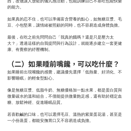
西，改做讓人放鬆的儀式感活動，也能訓練自己不靠吃也能快樂
的能力。
如果真的忍不住，也可以準備富含營養的點心，如無糖豆漿、毛
豆、小包堅果，讓情緒被照顧的同時，也不容易造成身體負擔。
最後，在吃之前先問問自己「我真的餓嗎？還是只是壓力太
大？」透過這樣的自我提問與行為設計，就能逐步建立一套更健
康、有覺察的紓壓機制。
（二）如果睡前嘴饞，可以吃什麼？
如果睡前出現嘴饞的感覺，建議優先選擇「低熱量、好消化、不
影響睡眠」的輕食型點心。
像是無糖豆漿、低脂牛奶、無糖優格加一點水果，都是蛋白質與
微量碳水的溫和組合，不僅能提供微量飽足感，還有助於穩定血
糖、放鬆神經、促進睡眠品質。
若喜歡鹹的口味，也可以選擇毛豆、溫熱的紫菜蛋花湯，甚至是
一小份蒸蛋，都能安撫胃口又不容易造成負擔。