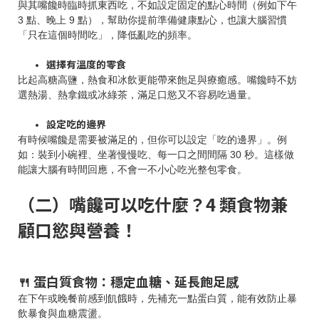
與其嘴饞時臨時抓東西吃，不如設定固定的點心時間（例如下午
3 點、晚上 9 點），幫助你提前準備健康點心，也讓大腦習慣
「只在這個時間吃」，降低亂吃的頻率。
選擇有溫度的零食
比起高糖高鹽，熱食和冰飲更能帶來飽足與療癒感。嘴饞時不妨
選熱湯、熱拿鐵或冰綠茶，滿足口慾又不容易吃過量。
設定吃的邊界
有時候嘴饞是需要被滿足的，但你可以設定「吃的邊界」。例
如：裝到小碗裡、坐著慢慢吃、每一口之間間隔 30 秒。這樣做
能讓大腦有時間回應，不會一不小心吃光整包零食。
（二）嘴饞可以吃什麼？4 類食物兼
顧口慾與營養！
🍴 蛋白質食物：穩定血糖、延長飽足感
在下午或晚餐前感到飢餓時，先補充一點蛋白質，能有效防止暴
飲暴食與血糖震盪。