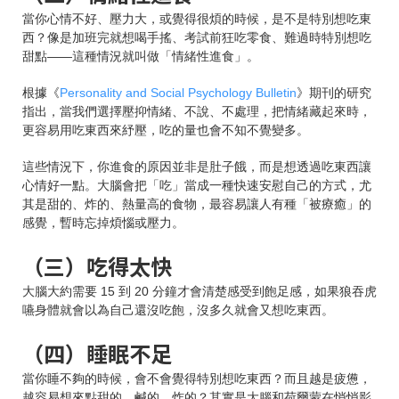
當你心情不好、壓力大，或覺得很煩的時候，是不是特別想吃東
西？像是加班完就想喝手搖、考試前狂吃零食、難過時特別想吃
甜點——這種情況就叫做「情緒性進食」。
根據《
Personality and Social Psychology Bulletin
》期刊的研究
指出，當我們選擇壓抑情緒、不說、不處理，把情緒藏起來時，
更容易用吃東西來紓壓，吃的量也會不知不覺變多。
這些情況下，你進食的原因並非是肚子餓，而是想透過吃東西讓
心情好一點。大腦會把「吃」當成一種快速安慰自己的方式，尤
其是甜的、炸的、熱量高的食物，最容易讓人有種「被療癒」的
感覺，暫時忘掉煩惱或壓力。
（三）吃得太快
大腦大約需要 15 到 20 分鐘才會清楚感受到飽足感，如果狼吞虎
嚥身體就會以為自己還沒吃飽，沒多久就會又想吃東西。
（四）睡眠不足
當你睡不夠的時候，會不會覺得特別想吃東西？而且越是疲憊，
越容易想來點甜的、鹹的、炸的？其實是大腦和荷爾蒙在悄悄影