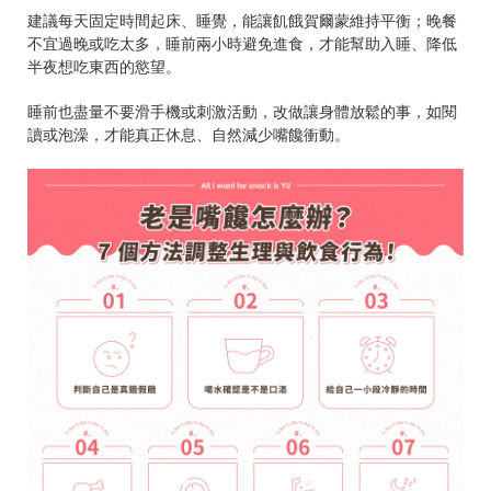
建議每天固定時間起床、睡覺，能讓飢餓賀爾蒙維持平衡；晚餐
不宜過晚或吃太多，睡前兩小時避免進食，才能幫助入睡、降低
半夜想吃東西的慾望。
睡前也盡量不要滑手機或刺激活動，改做讓身體放鬆的事，如閱
讀或泡澡，才能真正休息、自然減少嘴饞衝動。