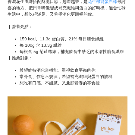
香濃花生風味搭配酥脆口感，越嚼越香，是
花生機能蛋白棒
最討
喜的地方。把日常嘴饞變成補充纖維與蛋白的好時機，適合忙碌
生活中，想吃得滿足、又希望消化更順暢的你。
▍營養亮點：
159 kcal、11.3g 蛋白質、21% 每日膳食纖維
每 100g 含 13.3g 纖維
每根含 5g 菊苣纖維，補充飲食中缺乏的水溶性膳食纖維
▍推薦對象：
希望維持消化道機能、重視飲食平衡的你
常外食、作息不規律，希望補充纖維與蛋白的族群
想吃有口感、不甜膩、又兼顧營養的零食控