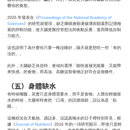
響你的食慾。
2025 年發表在《
Proceedings of the National Academy of
Sciences
》的研究就發現，缺乏睡眠會顯著破壞前額葉對記憶檢
索的抑制功能，使大腦更難控管想法與衝動反應，進而降低自制
力能力。
這也說明了為什麼你只要一晚沒睡好，隔天就更想吃一些「有的
沒的」。
此外，大腦缺乏休息時，會傾向選擇「能快速補充能量、又能帶
來快感」的食物，而高油、高糖這類食物正好符合這個條件。
（五）身體缺水
有時候嘴饞，其實只是身體需要水，而不是食物。人體在輕微脫
水的時候，大腦有時會把「口渴」的訊號搞錯，誤以為是「飢
餓」。
這種狀況在天氣熱、講話多、沒認真喝水的日子裡特別常見，根
據《
Journal of Nutrition
》2016 年的一項研究顯示，即使只是輕