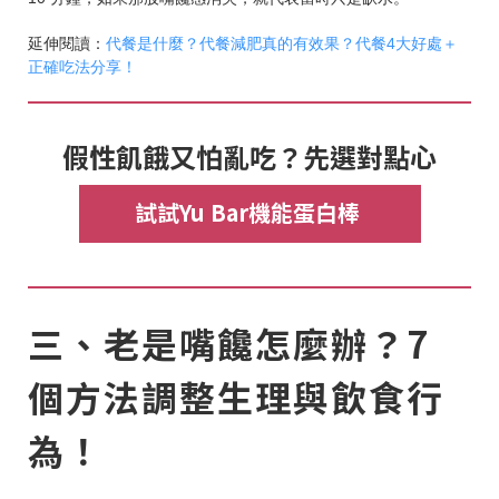
延伸閱讀：
代餐是什麼？代餐減肥真的有效果？代餐4大好處＋
正確吃法分享！
假性飢餓又怕亂吃？先選對點心
試試Yu Bar機能蛋白棒
三、老是嘴饞怎麼辦？7
個方法調整生理與飲食行
為！