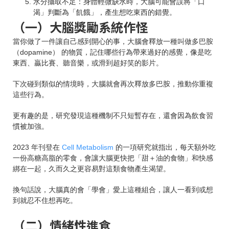
水分攝取不足：身體輕微缺水時，大腦可能會誤將「口
渴」判斷為「飢餓」，產生想吃東西的錯覺。
（一）大腦獎勵系統作怪
當你做了一件讓自己感到開心的事，大腦會釋放一種叫做多巴胺
（dopamine） 的物質，記住哪些行為帶來過好的感覺，像是吃
東西、贏比賽、聽音樂，或滑到超好笑的影片。
下次碰到類似的情境時，大腦就會再次釋放多巴胺，推動你重複
這些行為。
更有趣的是，研究發現這種機制不只短暫存在，還會因為飲食習
慣被加強。
2023 年刊登在
Cell Metabolism
的一項研究就指出，每天額外吃
一份高糖高脂的零食，會讓大腦更快把「甜＋油的食物」和快感
綁在一起，久而久之更容易對這類食物產生渴望。
換句話說，大腦真的會「學會」愛上這種組合，讓人一看到或想
到就忍不住想再吃。
（二）情緒性進食