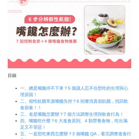
目錄
一、總是嘴饞停不下來？5 個讓人忍不住想吃的生理與心
理原因！
二、假性飢餓常讓嘴饞失控？6 招釐清真假飢餓，找回飲
食節奏！！
三、老是嘴饞怎麼辦？7 個方法調整生理與飲食行為！
四、嘴饞吃什麼？6 大進食原則、4 類營養食物，吃出滿
足又不罪惡！
五、一直想吃東西怎麼辦？3 個嘴饞 QA，看完調整進食行