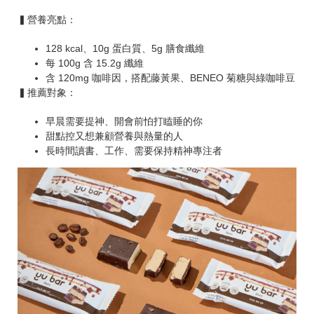
▍營養亮點：
128 kcal、10g 蛋白質、5g 膳食纖維
每 100g 含 15.2g 纖維
含 120mg 咖啡因，搭配藤黃果、BENEO 菊糖與綠咖啡豆
▍推薦對象：
早晨需要提神、開會前怕打瞌睡的你
甜點控又想兼顧營養與熱量的人
長時間讀書、工作、需要保持精神專注者