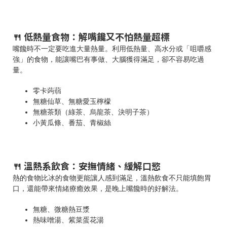
🍴 低熱量食物：解嘴饞又不怕熱量超標
嘴饞時不一定要吃進大量熱量。利用低熱量、高水分或「咀嚼感
強」的食物，能讓嘴巴有事做、大腦獲得滿足，卻不容易吃過
量。
零卡蒟蒻
無糖仙草、無糖愛玉檸檬
無糖茶類（綠茶、烏龍茶、決明子茶）
小黃瓜條、番茄、青椒絲
🍴 溫熱系飲食：安撫情緒、緩解口慾
熱的食物比冰的食物更能讓人感到滿足，溫熱飲食不只能填飽胃
口，還能帶來情緒療癒效果，是晚上嘴饞時的好解法。
無糖、微糖熱豆漿
熱味噌湯、紫菜蛋花湯