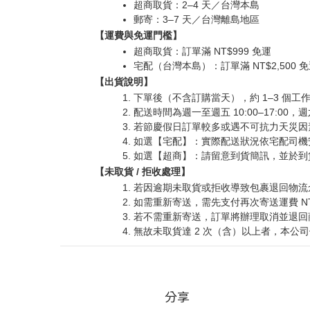
超商取貨：2–4 天／台灣本島
郵寄：3–7 天／台灣離島地區
【運費與免運門檻】
超商取貨：訂單滿 NT$999 免運
宅配（台灣本島）：訂單滿 NT$2,500 
【出貨說明】
下單後（不含訂購當天），約 1–3 個
配送時間為週一至週五 10:00–17:00
若節慶假日訂單較多或遇不可抗力天災因
如選【宅配】：實際配送狀況依宅配司機
如選【超商】：請留意到貨簡訊，並於到貨
【未取貨 / 拒收處理】
若因逾期未取貨或拒收導致包裹退回物流
如需重新寄送，需先支付再次寄送運費 N
若不需重新寄送，訂單將辦理取消並退回商
無故未取貨達 2 次（含）以上者，本公
分享