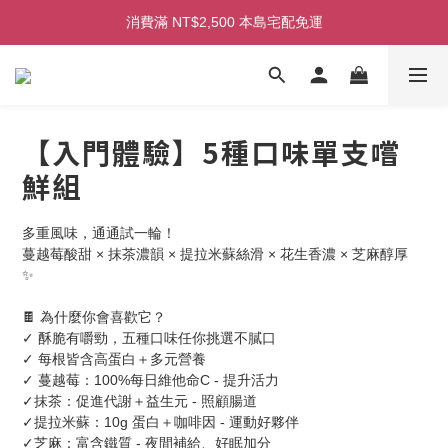
初次見面！加入會員即享100元購物金！
消費滿 NT$2,500 本島宅配免運
初次見面！加入會員即享100元購物金！
【入門體驗】5種口味單支嚐
鮮組
多重風味，通通試一輪！
蔓越莓酸甜 × 抹茶濃韻 × 提拉米蘇絲滑 × 花生香濃 × 芝麻醇厚  
✨
🍫 為什麼你會喜歡它？
✓ 酥脆有嚼勁，五種口味任你挑選不膩口
✓ 每根皆含高蛋白＋多元營養
✓ 蔓越莓：100%每日維他命C - 提升活力
✓抹茶：促進代謝＋益生元 - 照顧腸道
✓提拉米蘇：10g 蛋白＋咖啡因 - 運動好夥伴
✓芝麻：富含鐵質 - 夜間補給、好眠加分